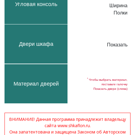
Угловая консоль
Ширина
Полки
Двери шкафа
Показать
*
Чтобы выбрать материал,
Материал дверей
поставьте галочку
Показать двери (слева)
ВНИМАНИЕ! Данная программа принадлежит владельцу
сайта www.shkaflon.ru.
Она запатентована и защищена Законом об Авторском