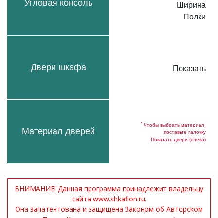
Угловая консоль
Ширина
Полки
Двери шкафа
Показать
*
Чтобы выбрать материал,
Материал дверей
поставьте галочку
Показать двери (слева)
ВНИМАНИЕ! Данная программа принадлежит владельцу
сайта www.shkaflon.ru.
Она запатентована и защищена Законом об Авторском