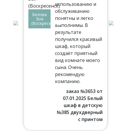
использованию и
обслуживанию
Белова
ез
понятны и легко
Вл
Зоя
Але
(Воскресенск)
выполнимы. В
(Др
,
результате
получился красивый
лом
шкаф, который
создаёт приятный
!
вид комнате моего
сына. Очень
77 от
рекомендую
016 г.
компанию.
аф в
льню
заказ №3653 от
07.01.2025 Белый
шкаф в детскую
№385 двухдверный
с принтом