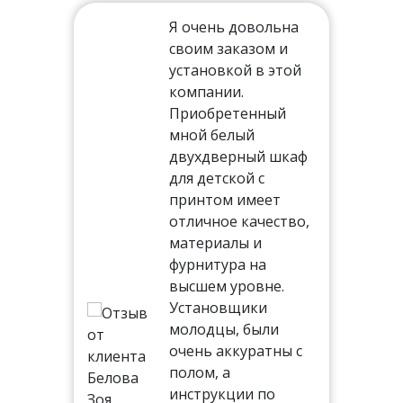
Я очень довольна
своим заказом и
установкой в этой
ть
компании.
Приобретенный
мной белый
двухдверный шкаф
тал,
для детской с
иям
принтом имеет
отличное качество,
ня
материалы и
 на
фурнитура на
высшем уровне.
Установщики
молодцы, были
ь.
очень аккуратны с
 все
полом, а
инструкции по