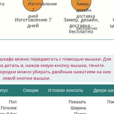
Изготовление 7
Замер, дизайн,
дней
доставка -
ц
бесплатно
шкафа можно передвигать с помощью мышки. Для
на деталь и, нажав левую кнопку мышки, тяните.
городки можно убирать двойным нажатием на них
левой кнопки мышки.
рпус
Секции
Угловая консоль
Двери ш
Пол
Показать
Пок
Потолок
Ширина