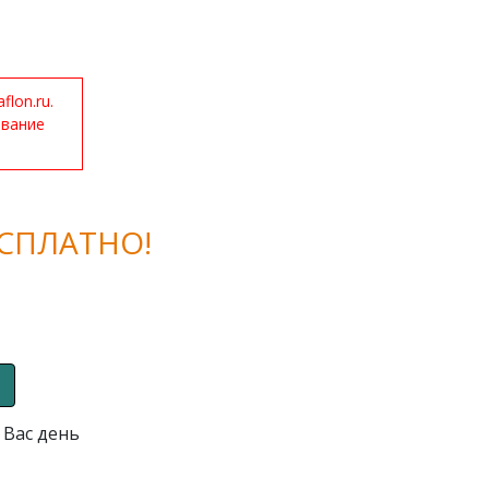
lon.ru.
ование
СПЛАТНО!
 Вас день