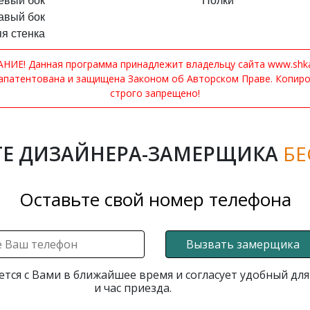
евый бок
Полки
авый бок
я стенка
ИЕ! Данная программа принадлежит владельцу сайта www.shkaf
апатентована и защищена Законом об Авторском Праве. Копир
строго запрещено!
Е ДИЗАЙНЕРА-ЗАМЕРЩИКА
БЕ
Оставьте свой номер телефона
Вызвать замерщика
ется с Вами в ближайшее время и согласует удобный для
и час приезда.