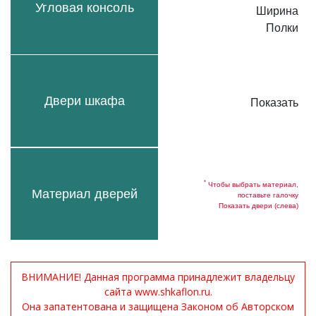
Угловая консоль
Ширина
Полки
Двери шкафа
Показать
*
Чтобы выбрать материал,
Материал дверей
поставьте галочку
Показать двери (слева)
ВНИМАНИЕ! Данная программа принадлежит владельцу
сайта www.shkaflon.ru.
Она запатентована и защищена Законом об Авторском