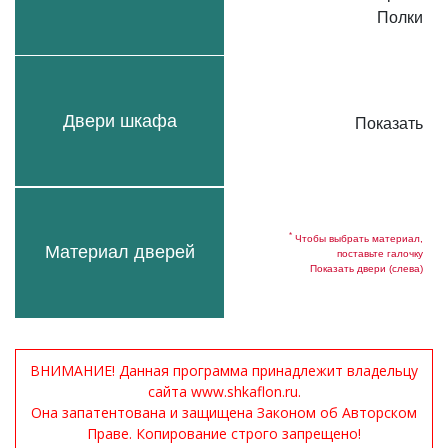
Полки
Двери шкафа
Показать
*
Чтобы выбрать материал,
Материал дверей
поставьте галочку
Показать двери (слева)
ВНИМАНИЕ! Данная программа принадлежит владельцу
сайта www.shkaflon.ru.
Она запатентована и защищена Законом об Авторском
Праве. Копирование строго запрещено!