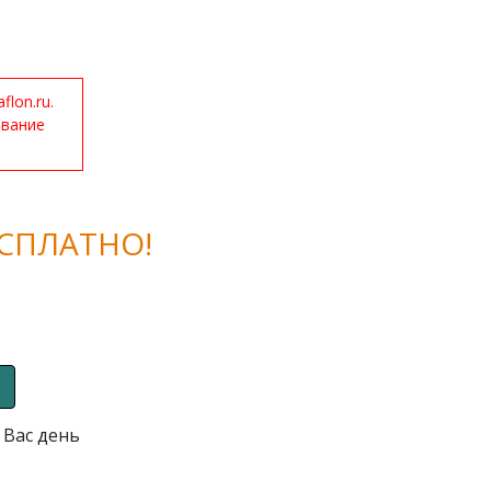
lon.ru.
ование
СПЛАТНО!
 Вас день