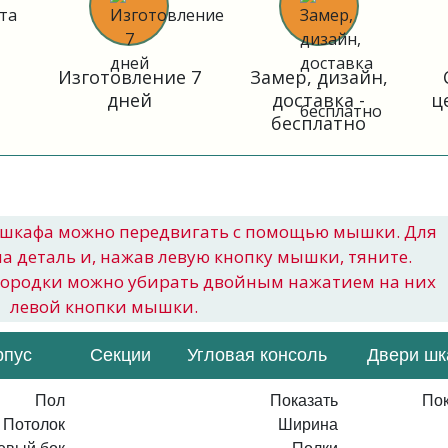
Изготовление 7
Замер, дизайн,
дней
доставка -
ц
бесплатно
шкафа можно передвигать с помощью мышки. Для
на деталь и, нажав левую кнопку мышки, тяните.
городки можно убирать двойным нажатием на них
левой кнопки мышки.
рпус
Секции
Угловая консоль
Двери ш
Пол
Показать
Пок
Потолок
Ширина