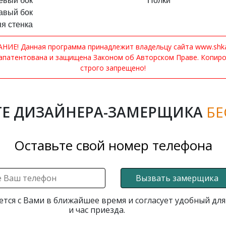
евый бок
Полки
авый бок
я стенка
ИЕ! Данная программа принадлежит владельцу сайта www.shkaf
апатентована и защищена Законом об Авторском Праве. Копир
строго запрещено!
Е ДИЗАЙНЕРА-ЗАМЕРЩИКА
БЕ
Оставьте свой номер телефона
Вызвать замерщика
ется с Вами в ближайшее время и согласует удобный для
и час приезда.